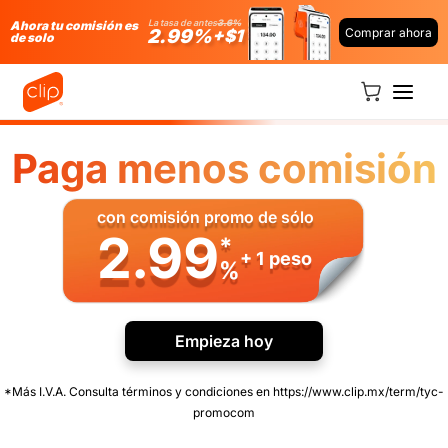
La tasa de antes
3.6%
Ahora tu comisión es
Comprar ahora
2.99%
+$1
de solo
Ir directamente al contenido
Carrito
Paga menos comisión
con comisión promo de sólo
2.99
*
+ 1 peso
%
Empieza hoy
*Más I.V.A. Consulta términos y condiciones en https://www.clip.mx/term/tyc-
promocom