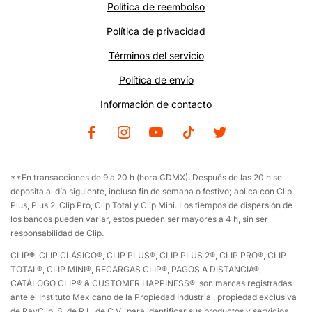
Política de reembolso
Sitio web Corporativo
Préstamos
*
(Prestaclip S.A. de C.V)
Política de privacidad
Términos del servicio
Política de envío
Información de contacto
Facebook
Instagram
YouTube
TikTok
Twitter
**En transacciones de 9 a 20 h (hora CDMX). Después de las 20 h se
deposita al día siguiente, incluso fin de semana o festivo; aplica con Clip
Plus, Plus 2, Clip Pro, Clip Total y Clip Mini. Los tiempos de dispersión de
los bancos pueden variar, estos pueden ser mayores a 4 h, sin ser
responsabilidad de Clip.
CLIP®, CLIP CLÁSICO®, CLIP PLUS®, CLIP PLUS 2®, CLIP PRO®, CLIP
TOTAL®, CLIP MINI®, RECARGAS CLIP®, PAGOS A DISTANCIA®,
CATÁLOGO CLIP® & CUSTOMER HAPPINESS®, son marcas registradas
ante el Instituto Mexicano de la Propiedad Industrial, propiedad exclusiva
de PayClip, S. de R.L. de C.V., para identificar sus productos y servicios.