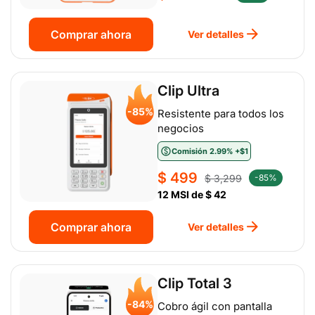
de
habitual
oferta
Comprar ahora
Ver detalles
Clip Ultra
-85%
Resistente para todos los
negocios
Comisión 2.99% +$1
$ 499
$ 3,299
-85%
Precio
Precio
12 MSI de $ 42
de
habitual
oferta
Comprar ahora
Ver detalles
Clip Total 3
-84%
Cobro ágil con pantalla