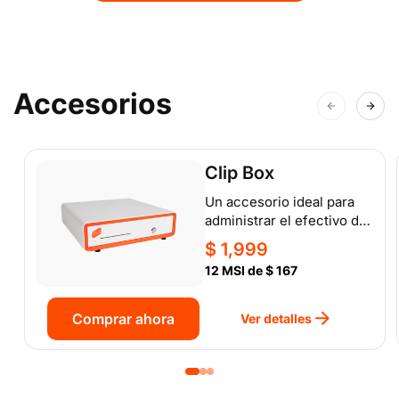
Accesorios
Clip Box
Un accesorio ideal para
administrar el efectivo de
tu negocio y autenticar
Precio
$ 1,999
billetes.
habitual
12 MSI de $ 167
Comprar ahora
Ver detalles