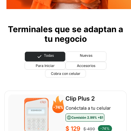
Terminales que se adaptan a
tu negocio
Todas
Nuevas
Para Iniciar
Accesorios
Cobra con celular
Clip Plus 2
-74%
Conéctala a tu celular
Comisión 2.99% +$1
$ 129
$ 499
-74%
Precio
Precio