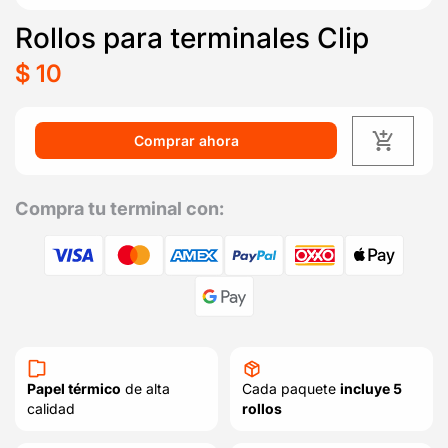
Abrir
Rollos para terminales Clip
elemento
multimedia
1
Precio
$ 10
en
habitual
una
ventana
modal
Comprar ahora
Compra tu terminal con:
Papel térmico
de alta
Cada paquete
incluye 5
calidad
rollos