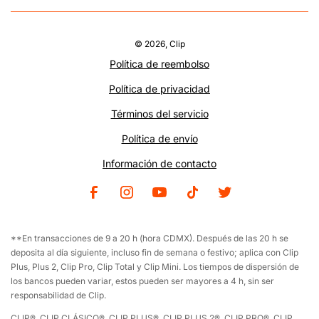
PyME
Blog
Únete a Clip
Checkout
Empresa grande
Podcast
Desarrolladores
© 2026,
Clip
Cuenta
*
(PocketGroup Technologies S.A de C.V., IPFE)
Política de reembolso
Sitio web Corporativo
Préstamos
*
(Prestaclip S.A. de C.V)
Política de privacidad
Términos del servicio
Política de envío
Información de contacto
Facebook
Instagram
YouTube
TikTok
Twitter
**En transacciones de 9 a 20 h (hora CDMX). Después de las 20 h se
deposita al día siguiente, incluso fin de semana o festivo; aplica con Clip
Plus, Plus 2, Clip Pro, Clip Total y Clip Mini. Los tiempos de dispersión de
los bancos pueden variar, estos pueden ser mayores a 4 h, sin ser
responsabilidad de Clip.
CLIP®, CLIP CLÁSICO®, CLIP PLUS®, CLIP PLUS 2®, CLIP PRO®, CLIP